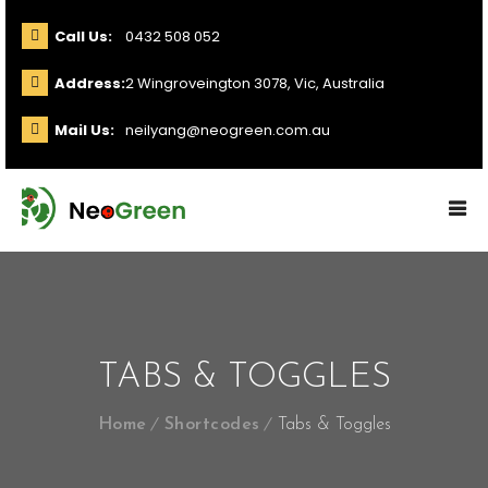
Call Us:
0432 508 052
Address:
2 Wingroveington 3078, Vic, Australia
Mail Us:
neilyang@neogreen.com.au
TABS & TOGGLES
Home
Shortcodes
Tabs & Toggles