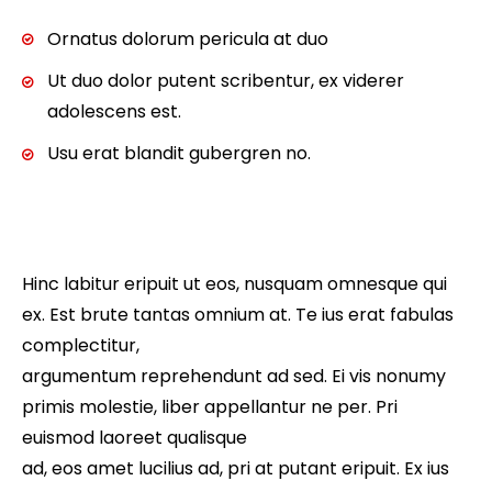
Ornatus dolorum pericula at duo
Ut duo dolor putent scribentur, ex viderer
adolescens est.
Usu erat blandit gubergren no.
Hinc labitur eripuit ut eos, nusquam omnesque qui
ex. Est brute tantas omnium at. Te ius erat fabulas
complectitur,
argumentum reprehendunt ad sed. Ei vis nonumy
primis molestie, liber appellantur ne per. Pri
euismod laoreet qualisque
ad, eos amet lucilius ad, pri at putant eripuit. Ex ius